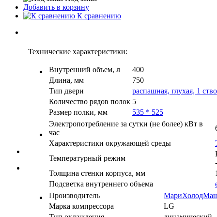
Добавить в корзину
К сравнению
Технические характеристики:
Внутренний объем, л
400
Длина, мм
750
Тип двери
распашная, глухая, 1 ств
Количество рядов полок
5
Размер полки, мм
535 * 525
Электропотребление за сутки (не более) кВт в
час
Характеристики окружающей среды
Температурный режим
Толщина стенки корпуса, мм
Подсветка внутреннего объема
Производитель
МариХолодМа
Марка компрессора
LG
Тип охлаждения
динамический