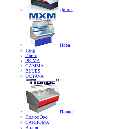
Двина
Нова
Таир
Илеть
PRIMA
GAMMA
BLUES
OCTAVA
Полюс
Полюс Эко
CARBOMA
Вилия