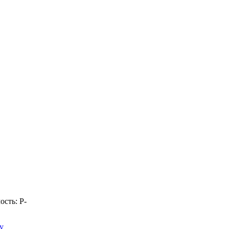
ость:
Р
-
у