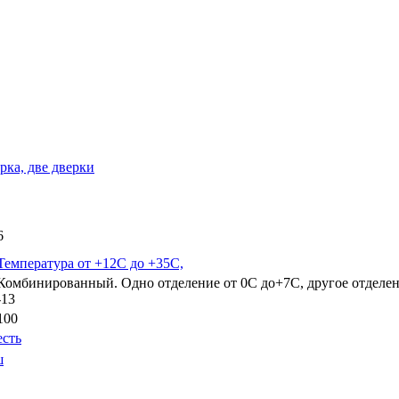
орка, две дверки
6
Температура от +12C до +35С,
Комбинированный. Одно отделение от 0С до+7С, другое отделен
-13
100
есть
ш